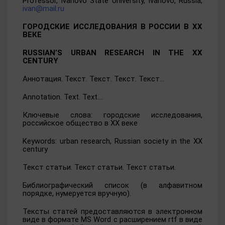
Professor, Ivanovo State University, Ivanovo, Russia,
ivan@mail.ru
ГОРОДСКИЕ ИССЛЕДОВАНИЯ В РОССИИ В XX
ВЕКЕ
RUSSIAN’S URBAN RESEARCH IN THE XX
CENTURY
Аннотация
.
Текст. Текст. Текст. Текст…
Annotation. Text. Text….
Ключевые слова: городские исследования,
российское общество в XX веке
Keywords: urban research, Russian society in the XX
century
Текст
статьи
.
Текст статьи. Текст статьи.
Библиографический список (в алфавитном
порядке, нумеруется вручную).
Тексты статей предоставляются в электронном
виде в формате MS Word с расширением rtf в виде