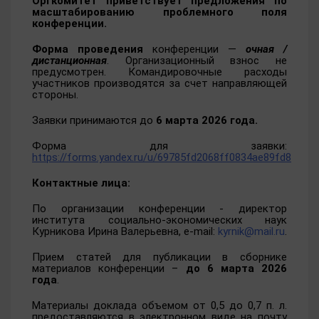
Оргкомитет приветствует предложения по
масштабированию проблемного поля
конференции.
Форма проведения
конференции —
очная /
дистанционная
. Организационный взнос не
предусмотрен. Командировочные расходы
участников производятся за счет направляющей
стороны.
Заявки принимаются до
6 марта 2026 года.
Форма для заявки:
https://forms.yandex.ru/u/69785fd2068ff0834ae89fd8
Контактные лица:
По организации конференции - директор
института социально-экономических наук
Курникова Ирина Валерьевна, e-mail:
kyrnik@mail.ru
.
Прием статей для публикации в сборнике
материалов конференции –
до 6 марта 2026
года
.
Материалы доклада объемом от 0,5 до 0,7 п. л.
предоставляются в электронном виде на почту