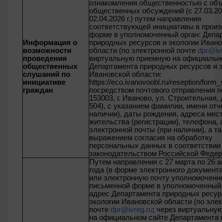
ознакомления общественностью с об
общественных обсуждений (с 27.03.202
02.04.2026 г.) путем направления
соответствующей инициативы в произ
форме в уполномоченный орган:
Депа
Информация о
природных ресурсов и экологии Иван
возможности
области (по электронной почте
dpr@iv
проведения
виртуальную приемную на официальн
общественных
Департамента природных ресурсов и 
слушаний по
Ивановской области:
инициативе
https://eco.ivanovoobl.ru/reseption/form_
граждан
посредством почтового отправления п
153003, г. Иваново, ул. Строительная, 
504)
, с указанием фамилии, имени отч
наличии), даты рождения, адреса мес
жительства (регистрации), телефона,
электронной почты (при наличии), а та
выражением согласия на обработку
персональных данных в соответствии
законодательством Российской Федер
Путем направления с 27 марта по 26 
года (в форме электронного документа
или электронную почту уполномоченно
письменной форме в уполномоченный о
адрес
Департамента природных ресур
экологии Ивановской области (по эле
почте
dpr@ivreg.ru
; через виртуальну
на официальном сайте Департамента