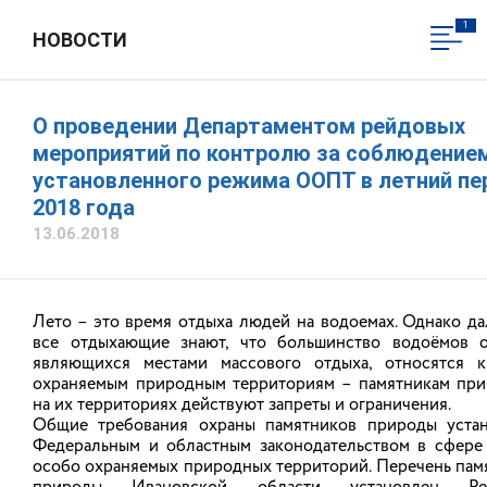
1
НОВОСТИ
ДЕПАРТАМЕНТ ПРИРОДНЫХ
РЕСУРСОВ И ЭКОЛОГИИ
ИВАНОВСКОЙ ОБЛАСТИ
О проведении Департаментом рейдовых
Официальный сайт
мероприятий по контролю за соблюдение
установленного режима ООПТ в летний пе
2018 года
Вход в личный кабинет
13.06.2018
Общественная приемная
Лето – это время отдыха людей на водоемах. Однако да
все отдыхающие знают, что большинство водоёмов о
являющихся местами массового отдыха, относятся 
охраняемым природным территориям – памятникам при
на их территориях действуют запреты и ограничения.
Общие требования охраны памятников природы уста
Федеральным и областным законодательством в сфере
особо охраняемых природных территорий. Перечень пам