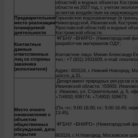
областей) и водных объектах Костром
области на 2027 год, с учетом экологи
аспектов воздействия на окружающую
Предварительное
Горьковское водохранилище (в границ
место реализации
Нижегородской, Ивановской, Костромс
планируемой
Ярославской областей) и водные объ
деятельности
Костромской области.
ФГБНУ «ВНИРО» (Нижегородский фи
разработчик материалов ОДУ;
Контактные
данные
ответственных
Контактное лицо: Минин Александр Ев
лиц со стороны
тел.: +7 (831) 2431609, e-mail:
nnovniro
заказчика
(исполнителя)
Адрес: 603116, г. Нижний Новгород, М
шоссе, д.31.
Департамент природных ресурсов и э
Ивановской области. 153003, Ивановс
г. Иваново, ул. Строительная, д. 5, офи
+7(4932) 938174; +7(4932) 526673;
(Пн.-чт.: 9.00-18.00; пт.: 9.00-16.45; пе
Место очного
13.45).
ознакомления с
объектом
ФГБНУ «ВНИРО» (Нижегородский фи
общественных
обсуждений, дата
открытия
603116, г. Н.Новгород, Московское шосс