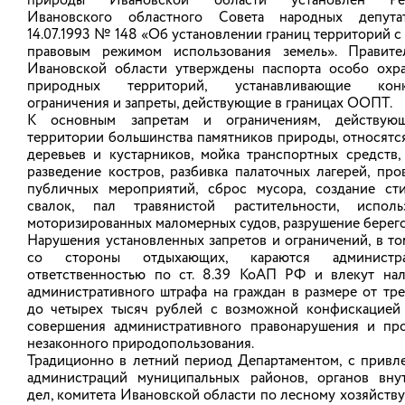
природы Ивановской области установлен Ре
НОВОСТИ
Ивановского областного Совета народных депута
14.07.1993 № 148 «Об установлении границ территорий с
правовым режимом использования земель». Правите
Ивановской области утверждены паспорта особо охр
АНОНСЫ
природных территорий, устанавливающие конк
ограничения и запреты, действующие в границах ООПТ.
К основным запретам и ограничениям, действую
территории большинства памятников природы, относятся
О санитарной рубке
деревьев и кустарников, мойка транспортных средств, 
разведение костров, разбивка палаточных лагерей, про
Департамент природных ресурсов и экологии
публичных мероприятий, сброс мусора, создание ст
Ивановской области извещает граждан о
свалок, пал травянистой растительности, исполь
планируемой санитарной рубке зеленых
моторизированных маломерных судов, разрушение берего
насаждений в границах особо охраняемой
природной территории регионального значения –
Нарушения установленных запретов и ограничений, в то
памятника природы Ивановской области «Озеро
со стороны отдыхающих, караются администра
Святое», расположенной в Южском районе
ответственностью по ст. 8.39 КоАП РФ и влекут на
Ивановской области.
административного штрафа на граждан в размере от тре
до четырех тысяч рублей с возможной конфискацией
К санитарной рубке запланированы 5 зеленых
совершения административного правонарушения и пр
насаждений (сосна), являющиеся сухостойными и
аварийно опасными зелеными насаждениями.
незаконного природопользования.
Деревья расположены на территории Талицко-
Традиционно в летний период Департаментом, с привл
Мугреевского сельского поселения Южского
администраций муниципальных районов, органов вну
района Ивановской области в границах с.
дел, комитета Ивановской области по лесному хозяйству
Мугреевский ул. Набережная, на земельном