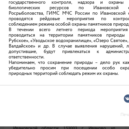
государственного контроля, надзора и охраны 
участке с кадастровым номером 37:21:000000:345.
биологических ресурсов по Ивановской о
Деревья расположены на особо охраняемой
природной территории регионального значения –
Росрыболовства, ГИМС МЧС России по Ивановской 
памятника природы Ивановской области «Озеро
проводятся рейдовые мероприятия по контр
Святое». Санитарная рубка зеленых насаждений
соблюдением режима особой охраны памятников природ
будет производиться в местах, обозначенных на
В течении всего летнего периода мероприятия
картосхеме.
проводиться на территории памятников природы 
Рубское», «Уводьское водохранилище», «Озеро Святое»,
Работы планируется произвести в марте 2026
года.
Валдайское» и др. В случае выявления нарушений, л
допустившие, будут привлекаться к администра
Картосхема
, фотоматериал и
другие материалы
ответственности.
прилагаются.
Напоминаем, что сохранение природы – дело рук ка
убедительно просим при посещении особо охра
Заказчиком санитарной рубки зеленых
природных территорий соблюдать режим их охраны.
насаждений выступает администрация Талицко-
Мугреевского сельского поселения Южского
муниципального района.
Ответственный за производство работ –
директор ООО «ЖКХ Талицкий» Гурылева А.Ю.,
тел. 8-915-811-49-81.
Жители Ивановской области могут направить
Печ
свое мнение по данному вопросу в адрес
Департамента природных ресурсов и экологии
Ивановской области: 153003, г. Иваново, ул.