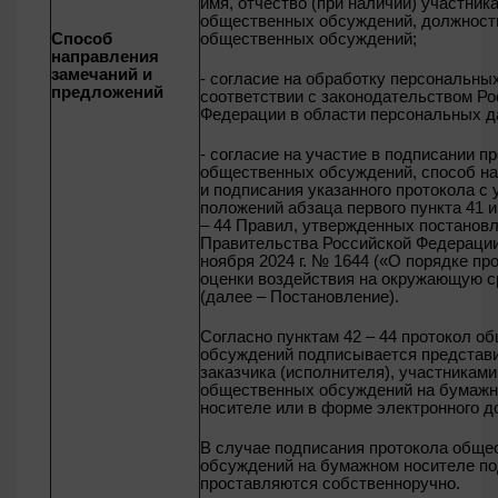
имя, отчество (при наличии) участник
общественных обсуждений, должност
Способ
общественных обсуждений;
направления
замечаний и
- согласие на обработку персональны
предложений
соответствии с законодательством Ро
Федерации в области персональных д
- согласие на участие в подписании п
общественных обсуждений, способ н
и подписания указанного протокола с 
положений абзаца первого пункта 41 и
– 44 Правил, утвержденных постанов
Правительства Российской Федерации
ноября 2024 г. № 1644 («О порядке пр
оценки воздействия на окружающую с
(далее – Постановление).
Согласно пунктам 42 – 44 протокол о
обсуждений подписывается представ
заказчика (исполнителя), участниками
общественных обсуждений на бумаж
носителе или в форме электронного д
В случае подписания протокола обще
обсуждений на бумажном носителе п
проставляются собственноручно.