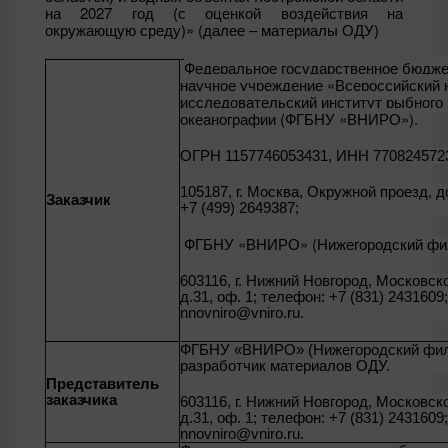
на 2027 год (с оценкой воздействия на
окружающую среду)» (далее – материалы ОДУ)
Федеральное государственное бюдже
научное учреждение «Всероссийский 
исследовательский институт рыбного 
океанографии (ФГБНУ «ВНИРО»).
ОГРН 1157746053431, ИНН 770824572
105187, г. Москва, Окружной проезд, до
Заказчик
+7 (499) 2649387;
ФГБНУ «ВНИРО» (Нижегородский фи
603116, г. Нижний Новгород, Московск
д.31, оф. 1; телефон: +7 (831) 2431609;
nnovniro
@
vniro
.
ru
.
ФГБНУ «ВНИРО» (Нижегородский фил
разработчик материалов ОДУ.
Представитель
заказчика
603116, г. Нижний Новгород, Московск
д.31, оф. 1; телефон: +7 (831) 2431609;
nnovniro
@
vniro
.
ru
.