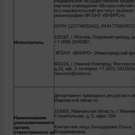
Федеральное государственное бюдже
научное учреждение «Всероссийский 
исследовательский институт рыбного 
океанографии (ФГБНУ «ВНИРО»).
ОГРН 1157746053431, ИНН 770824572
105187, г. Москва, Окружной проезд, до
+7 (499) 2649387;
Исполнитель
ФГБНУ «ВНИРО» (Нижегородский фи
603116, г. Нижний Новгород, Московск
д.31, оф. 1; телефон: +7 (831) 2431609;
nnovniro
@
vniro
.
ru
.
Департамент природных ресурсов и э
Ивановской области.
153003, Ивановская область, г. Иванов
Строительная, д. 5, офис 504.
Наименование
уполномоченного
Контактное лицо: Быкадорова Ольга
органа,
Владимировна,
ответственного за