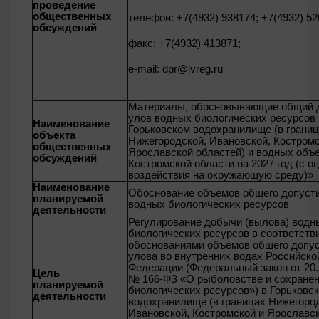
проведение
общественных
телефон: +7(4932) 938174; +7(4932) 52
обсуждений
факс: +7(4932) 413871;
е-mail:
dpr@ivreg.ru
Материалы, обосновывающие общий 
улов водных биологических ресурсов 
Наименование
Горьковском водохранилище (в грани
объекта
Нижегородской, Ивановской, Костромс
общественных
Ярославской областей) и водных объ
обсуждений
Костромской области на 2027 год (с о
воздействия на окружающую среду)»
Наименование
Обоснование объемов общего допуст
планируемой
водных биологических ресурсов
деятельности
Регулирование добычи (вылова) водн
биологических ресурсов в соответств
обоснованиями объемов общего допу
улова во внутренних водах Российско
Федерации (Федеральный закон от 20.1
Цель
№ 166-ФЗ «О рыболовстве и сохране
планируемой
биологических ресурсов») в Горьковс
деятельности
водохранилище (в границах Нижегоро
Ивановской, Костромской и Ярославс