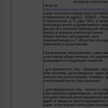
ресурсов и экологии Ив
области:
https://eco.ivanovoobl.ru/reseption/form_
также очно или посредством почтовог
отправления по адресу: 153003, г. Иван
Строительная, д. 5, офис 504)
, а также
непосредственно в Департаменте при
ресурсов и экологии Ивановской обла
записи в журнале учета участников
общественных обсуждений, очно
ознакомляющихся с объектом обсужде
замечаний и предложений.
При внесении предложений и замечан
участником общественных обсуждени
указываются следующие сведения:
- для физических лиц – фамилия, имя,
(при наличии), дата рождения, адрес 
жительства (регистрации), телефон, а
электронной почты (при наличии);
- для юридических лиц - полное и со
(при наличии) наименования, основно
государственный регистрационный но
адрес в пределах места нахождения, 
адрес электронной почты (при наличи