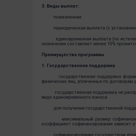
3. Виды выплат:
·
пожизненная
·
периодическая выплата (с установле
·
единовременная выплата (по истече
назначения составляет менее 10% прожито
Преимущества программы
1. Государственная поддержка
·
государственная поддержка форми
физических лиц, уплаченных по договорам
·
государственная поддержка не расп
виде единовременного взноса
·
для получения государственной подд
·
максимальный размер софинанси
коэффициент софинансирования зависит о
·
cофинансирование государством упла