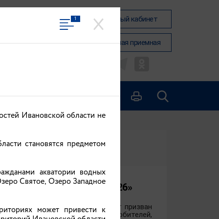
Вход в личный кабинет
1
Общественная приемная
ОНТАКТЫ
остей Ивановской области не
ласти становятся предметом
ражданами акватории водных
Озеро Святое, Озеро Западное
е достояния России – 2026»
остояния России – 2026». Проект призван
риториях может привести к
рофессиональных фотографов и любителей,