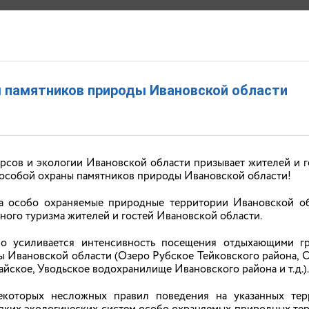
 РЕСУРСОВ И ЭКОЛОГИИ ИВАНОВСКОЙ ОБЛАСТИ
 памятников природы Ивановской области
ЩЕНИЯ
ПРАВОВЫЕ АКТЫ
ОТКРЫТЫЕ ДАННЫЕ
ЭКОВЕСТНИК
К
рсов и экологии Ивановской области призывает жителей и г
 особой охраны памятников природы Ивановской области!
а особо охраняемые природные территории Ивановской об
АНОНСЫ
ного туризма жителей и гостей Ивановской области.
о усиливается интенсивность посещения отдыхающими г
 Ивановской области (Озеро Рубское Тейковского района, 
товал IV фотоконкурс Росводресурсов «Водны
йское, Уводьское водохранилище Ивановского района и т.д.).
ся прием работ
на IV Всероссийский фотоконкурс «Водные д
екоторых несложных правил поведения на указанных тер
 отношения к водным ресурсам страны, а также поддержать п