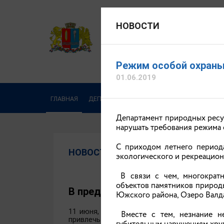
НОВОСТИ
ДЕПАРТАМЕНТ ПРИРОДНЫХ
Официальный сайт
Режим особой охраны
01.06.2019
ГЛАВНАЯ
ДЕПАРТАМЕНТ
ДЕЯТЕЛЬНОСТЬ
ОБРА
Департамент природных ресу
нарушать требования режима
С приходом летнего период
НОВОСТИ
экологического и рекреацион
В связи с чем, многократн
объектов памятников природы
В преддверии Дня России стар
Южского района, Озеро Валда
11 июня, в преддверии Дня России,
начал
Вместе с тем, незнание н
привлечь внимание к вопросам бережного