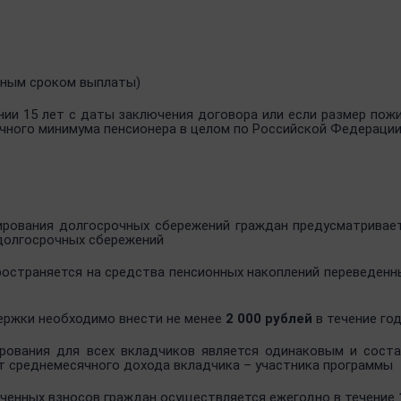
нным сроком выплаты)
нии 15 лет с даты заключения договора или если размер пожи
чного минимума пенсионера в целом по Российской Федерации
рования долгосрочных сбережений граждан предусматривае
 долгосрочных сбережений
ространяется на средства пенсионных накоплений переведенн
ержки необходимо внести не менее
2 000 рублей
в течение го
рования для всех вкладчиков является одинаковым и сост
т среднемесячного дохода вкладчика –
участника программы
ченных взносов граждан осуществляется ежегодно в течение