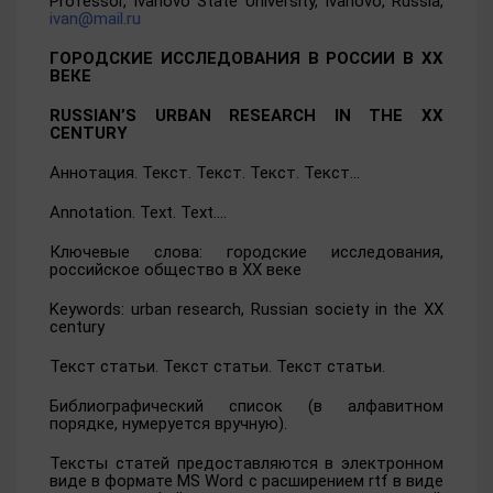
Professor, Ivanovo State University, Ivanovo, Russia,
ivan@mail.ru
ГОРОДСКИЕ ИССЛЕДОВАНИЯ В РОССИИ В XX
ВЕКЕ
RUSSIAN’S URBAN RESEARCH IN THE XX
CENTURY
Аннотация
.
Текст. Текст. Текст. Текст…
Annotation. Text. Text….
Ключевые слова: городские исследования,
российское общество в XX веке
Keywords: urban research, Russian society in the XX
century
Текст
статьи
.
Текст статьи. Текст статьи.
Библиографический список (в алфавитном
порядке, нумеруется вручную).
Тексты статей предоставляются в электронном
виде в формате MS Word с расширением rtf в виде