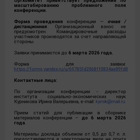
Оргкомитет приветствует предложения по
масштабированию проблемного поля
конференции.
Форма проведения
конференции —
очная /
дистанционная
. Организационный взнос не
предусмотрен. Командировочные расходы
участников производятся за счет направляющей
стороны.
Заявки принимаются до
6 марта 2026 года.
Форма для заявки:
https://forms.yandex.ru/u/69785fd2068ff0834ae89fd8
Контактные лица:
По организации конференции - директор
института социально-экономических наук
Курникова Ирина Валерьевна, e-mail:
kyrnik@mail.ru
.
Прием статей для публикации в сборнике
материалов конференции –
до 6 марта 2026
года
.
Материалы доклада объемом от 0,5 до 0,7 п. л.
предоставляются в электронном виде на почту