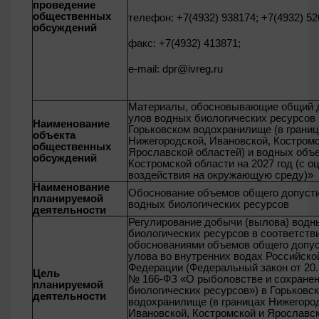
проведение
общественных
телефон: +7(4932) 938174; +7(4932) 52
обсуждений
факс: +7(4932) 413871;
е-mail:
dpr@ivreg.ru
Материалы, обосновывающие общий 
улов водных биологических ресурсов 
Наименование
Горьковском водохранилище (в грани
объекта
Нижегородской, Ивановской, Костромс
общественных
Ярославской областей) и водных объ
обсуждений
Костромской области на 2027 год (с о
воздействия на окружающую среду)»
Наименование
Обоснование объемов общего допуст
планируемой
водных биологических ресурсов
деятельности
Регулирование добычи (вылова) водн
биологических ресурсов в соответств
обоснованиями объемов общего допу
улова во внутренних водах Российско
Федерации (Федеральный закон от 20.1
Цель
№ 166-ФЗ «О рыболовстве и сохране
планируемой
биологических ресурсов») в Горьковс
деятельности
водохранилище (в границах Нижегоро
Ивановской, Костромской и Ярославс