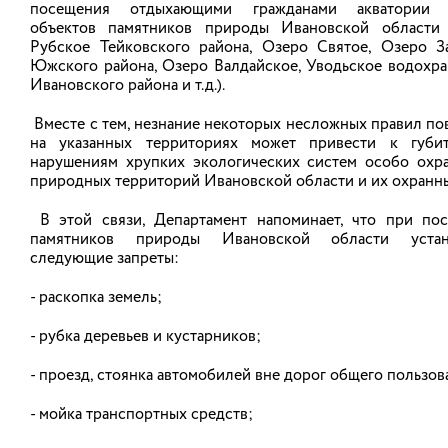
НОВОСТИ
посещения отдыхающими гражданами акватории 
объектов памятников природы Ивановской области
Рубское Тейковского района, Озеро Святое, Озеро З
Южского района, Озеро Валдайское, Уводьское водохр
АНОНСЫ
Ивановского района и т.д.).
Вместе с тем, незнание некоторых несложных правил по
на указанных территориях может привести к губи
О санитарной рубке
нарушениям хрупких экологических систем особо охр
природных территорий Ивановской области и их охранны
Департамент природных ресурсов и экологии
Ивановской области извещает граждан о
В этой связи, Департамент напоминает, что при по
планируемой санитарной рубке зеленых
памятников природы Ивановской области устан
насаждений в границах особо охраняемой
следующие запреты:
природной территории регионального значения –
памятника природы Ивановской области «Озеро
Святое», расположенной в Южском районе
- раскопка земель;
Ивановской области.
- рубка деревьев и кустарников;
К санитарной рубке запланированы 5 зеленых
насаждений (сосна), являющиеся сухостойными и
- проезд, стоянка автомобилей вне дорог общего пользов
аварийно опасными зелеными насаждениями.
Деревья расположены на территории Талицко-
Мугреевского сельского поселения Южского
- мойка транспортных средств;
района Ивановской области в границах с.
Мугреевский ул. Набережная, на земельном