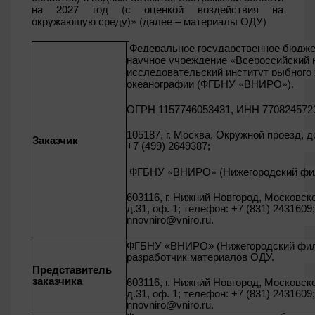
на 2027 год (с оценкой воздействия на
окружающую среду)» (далее – материалы ОДУ)
Федеральное государственное бюдже
научное учреждение «Всероссийский 
исследовательский институт рыбного 
океанографии (ФГБНУ «ВНИРО»).
ОГРН 1157746053431, ИНН 770824572
105187, г. Москва, Окружной проезд, до
Заказчик
+7 (499) 2649387;
ФГБНУ «ВНИРО» (Нижегородский фи
603116, г. Нижний Новгород, Московск
д.31, оф. 1; телефон: +7 (831) 2431609;
nnovniro
@
vniro
.
ru
.
ФГБНУ «ВНИРО» (Нижегородский фил
разработчик материалов ОДУ.
Представитель
заказчика
603116, г. Нижний Новгород, Московск
д.31, оф. 1; телефон: +7 (831) 2431609;
nnovniro
@
vniro
.
ru
.