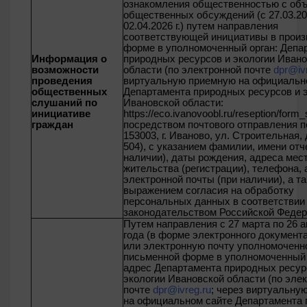
ознакомления общественностью с об
общественных обсуждений (с 27.03.202
02.04.2026 г.) путем направления
соответствующей инициативы в произ
форме в уполномоченный орган:
Депа
Информация о
природных ресурсов и экологии Иван
возможности
области (по электронной почте
dpr@iv
проведения
виртуальную приемную на официальн
общественных
Департамента природных ресурсов и 
слушаний по
Ивановской области:
инициативе
https://eco.ivanovoobl.ru/reseption/form_
граждан
посредством почтового отправления п
153003, г. Иваново, ул. Строительная, 
504)
, с указанием фамилии, имени отч
наличии), даты рождения, адреса мес
жительства (регистрации), телефона,
электронной почты (при наличии), а та
выражением согласия на обработку
персональных данных в соответствии
законодательством Российской Федер
Путем направления с 27 марта по 26 
года (в форме электронного документа
или электронную почту уполномоченно
письменной форме в уполномоченный о
адрес
Департамента природных ресур
экологии Ивановской области (по эле
почте
dpr@ivreg.ru
; через виртуальну
на официальном сайте Департамента