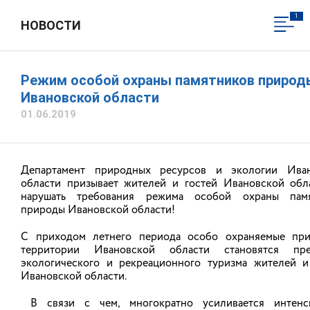
1
НОВОСТИ
ДЕПАРТАМЕНТ ПРИРОДНЫХ
РЕСУРСОВ И ЭКОЛОГИИ
ИВАНОВСКОЙ ОБЛАСТИ
Режим особой охраны памятников природ
Официальный сайт
Ивановской области
01.06.2019
Вход в личный кабинет
Общественная приемная
Департамент природных ресурсов и экологии Ива
области призывает жителей и гостей Ивановской обл
нарушать требования режима особой охраны памя
природы Ивановской области!
С приходом летнего периода особо охраняемые пр
территории Ивановской области становятся пре
экологического и рекреационного туризма жителей и
Ивановской области.
В связи с чем, многократно усиливается интенс