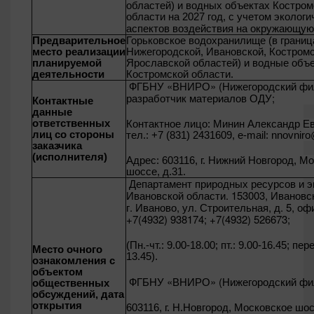
областей) и водных объектах Костром
области на 2027 год, с учетом экологи
аспектов воздействия на окружающую
Предварительное
Горьковское водохранилище (в границ
место реализации
Нижегородской, Ивановской, Костромс
планируемой
Ярославской областей) и водные объ
деятельности
Костромской области.
ФГБНУ «ВНИРО» (Нижегородский фи
разработчик материалов ОДУ;
Контактные
данные
ответственных
Контактное лицо: Минин Александр Ев
лиц со стороны
тел.: +7 (831) 2431609, e-mail:
nnovniro
заказчика
(исполнителя)
Адрес: 603116, г. Нижний Новгород, М
шоссе, д.31.
Департамент природных ресурсов и э
Ивановской области. 153003, Ивановс
г. Иваново, ул. Строительная, д. 5, офи
+7(4932) 938174; +7(4932) 526673;
(Пн.-чт.: 9.00-18.00; пт.: 9.00-16.45; пе
Место очного
13.45).
ознакомления с
объектом
ФГБНУ «ВНИРО» (Нижегородский фи
общественных
обсуждений, дата
открытия
603116, г. Н.Новгород, Московское шосс