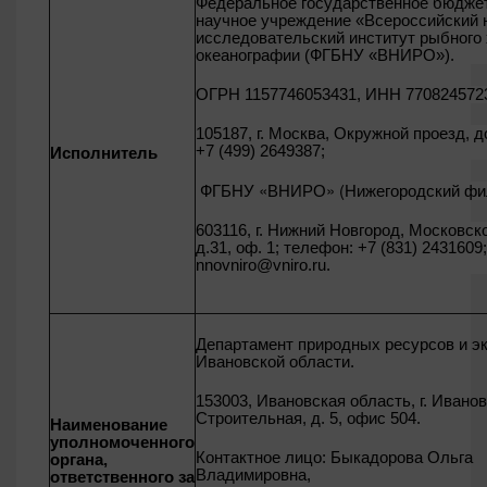
Федеральное государственное бюдже
научное учреждение «Всероссийский 
исследовательский институт рыбного 
океанографии (ФГБНУ «ВНИРО»).
ОГРН 1157746053431, ИНН 770824572
105187, г. Москва, Окружной проезд, до
+7 (499) 2649387;
Исполнитель
ФГБНУ «ВНИРО» (Нижегородский фи
603116, г. Нижний Новгород, Московск
д.31, оф. 1; телефон: +7 (831) 2431609;
nnovniro
@
vniro
.
ru
.
Департамент природных ресурсов и э
Ивановской области.
153003, Ивановская область, г. Иванов
Строительная, д. 5, офис 504.
Наименование
уполномоченного
Контактное лицо: Быкадорова Ольга
органа,
Владимировна,
ответственного за