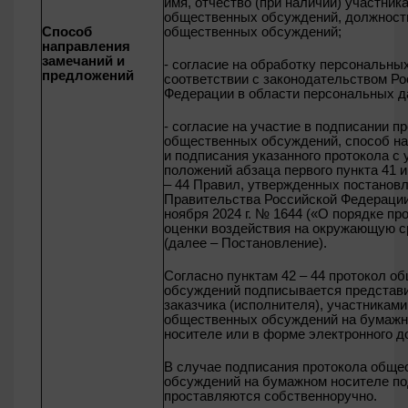
имя, отчество (при наличии) участник
общественных обсуждений, должност
Способ
общественных обсуждений;
направления
замечаний и
- согласие на обработку персональны
предложений
соответствии с законодательством Ро
Федерации в области персональных д
- согласие на участие в подписании п
общественных обсуждений, способ н
и подписания указанного протокола с 
положений абзаца первого пункта 41 и
– 44 Правил, утвержденных постанов
Правительства Российской Федерации
ноября 2024 г. № 1644 («О порядке пр
оценки воздействия на окружающую с
(далее – Постановление).
Согласно пунктам 42 – 44 протокол о
обсуждений подписывается представ
заказчика (исполнителя), участниками
общественных обсуждений на бумаж
носителе или в форме электронного д
В случае подписания протокола обще
обсуждений на бумажном носителе п
проставляются собственноручно.