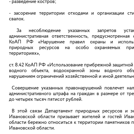
- разведение костров;
участке с кадастровым номером 37:21:000000:345.
Деревья расположены на особо охраняемой
природной территории регионального значения –
- засорение территории отходами и организации ст
памятника природы Ивановской области «Озеро
свалок.
Святое». Санитарная рубка зеленых насаждений
будет производиться в местах, обозначенных на
За несоблюдение указанных запретов устан
картосхеме.
административная ответственность, предусмотренная с
КоАП РФ «Нарушение правил охраны и использ
Работы планируется произвести в марте 2026
природных ресурсов на особо охраняемых при
года.
территориях»,
Картосхема
, фотоматериал и
другие материалы
прилагаются.
ст. 8.42 КоАП РФ «Использование прибрежной защитной
водного объекта, водоохранной зоны водного об
Заказчиком санитарной рубки зеленых
нарушением ограничений хозяйственной и иной деятельн
насаждений выступает администрация Талицко-
Мугреевского сельского поселения Южского
Совершение указанных правонарушений повлечет на
муниципального района.
административного штрафа на граждан в размере от тре
Ответственный за производство работ –
до четырех тысяч пятисот рублей.
директор ООО «ЖКХ Талицкий» Гурылева А.Ю.,
тел. 8-915-811-49-81.
В этой связи Департамент природных ресурсов и э
Ивановской области призывает жителей и гостей Ива
Жители Ивановской области могут направить
области бережно относиться к территории памятников 
свое мнение по данному вопросу в адрес
Ивановской области.
Департамента природных ресурсов и экологии
Ивановской области: 153003, г. Иваново, ул.