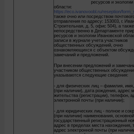
ресурсов и экологии Ив
области:
https://eco.ivanovoobl.ru/reseption/form_
также очно или посредством почтовог
отправления по адресу: 153003, г. Иван
Строительная, д. 5, офис 504)
, а также
непосредственно в Департаменте при
ресурсов и экологии Ивановской обла
записи в журнале учета участников
общественных обсуждений, очно
ознакомляющихся с объектом обсужде
замечаний и предложений.
При внесении предложений и замечан
участником общественных обсуждени
указываются следующие сведения:
- для физических лиц – фамилия, имя,
(при наличии), дата рождения, адрес 
жительства (регистрации), телефон, а
электронной почты (при наличии);
- для юридических лиц - полное и со
(при наличии) наименования, основно
государственный регистрационный но
адрес в пределах места нахождения, 
адрес электронной почты (при наличи