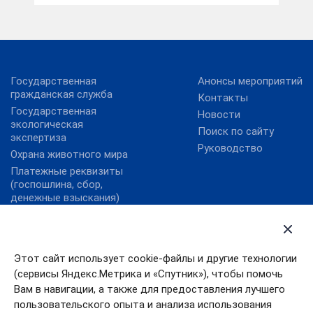
Государственная
Анонсы мероприятий
гражданская служба
Контакты
Государственная
Новости
экологическая
Поиск по сайту
экспертиза
Руководство
Охрана животного мира
Платежные реквизиты
(госпошлина, сбор,
денежные взыскания)
Государственные услуги
Правительство
Ивановской области
Государственные услуги
Этот сайт использует cookie-файлы и другие технологии
Ивановской области
Правительство РФ
(сервисы Яндекс.Метрика и «Спутник»), чтобы помочь
Правовой портал
Президент РФ
Минюста России
Вам в навигации, а также для предоставления лучшего
пользовательского опыта и анализа использования
Работа в России