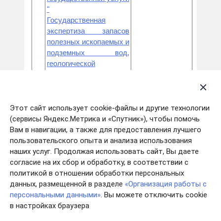
"
Государственная
экспертиза запасов
полезных ископаемых и
подземных вод,
геологической
информации о
240800003,
22.
предоставляемых в
25.03.2024 года
пользование участках
недр местного
Этот сайт использует cookie-файлы и другие технологии
значения, а также
(сервисы Яндекс.Метрика и «Спутник»), чтобы помочь
запасов
Вам в навигации, а также для предоставления лучшего
общераспространенных
пользовательского опыта и анализа использования
полезных ископаемых и
наших услуг. Продолжая использовать сайт, Вы даете
запасов подземных
согласие на их сбор и обработку, в соответствии с
вод, которые
политикой в отношении обработки персональных
используются для
данных, размещенной в разделе
«Организация работы с
целей питьевого и
персональными данными»
. Вы можете отключить cookie
хозяйственно-бытового
в настройках браузера
водоснабжения или