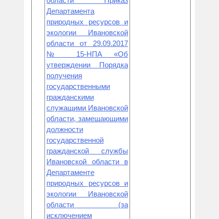
области Приказ
Департамента
природных ресурсов и
экологии Ивановской
области от 29.09.2017
№ 15-НПА «Об
утверждении Порядка
получения
государственными
гражданскими
служащими Ивановской
области, замещающими
должности
государственной
гражданской службы
Ивановской области в
Департаменте
природных ресурсов и
экологии Ивановской
области (за
исключением