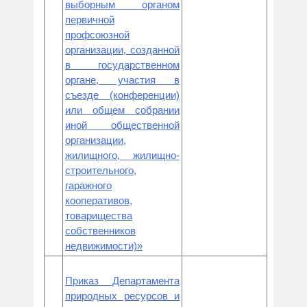
выборным органом
первичной
профсоюзной
организации, созданной
в государственном
органе, участия в
съезде (конференции)
или общем собрании
иной общественной
организации,
жилищного, жилищно-
строительного,
гаражного
кооперативов,
товарищества
собственников
недвижимости)»
Приказ Департамента
природных ресурсов и