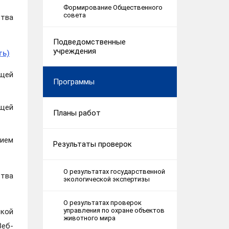
Формирование Общественного
совета
тва
Подведомственные
учреждения
ть)
ющей
Программы
ющей
Планы работ
ием
Результаты проверок
О результатах государственной
ства
экологической экспертизы
О результатах проверок
управления по охране объектов
ской
животного мира
Веб-