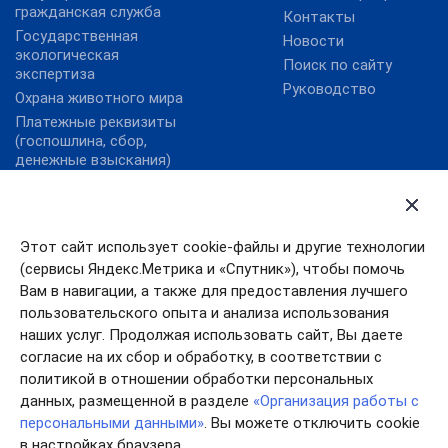
гражданская служба
Контакты
Государственная
Новости
экологическая
Поиск по сайту
экспертиза
Руководство
Охрана животного мира
Платежные реквизиты
(госпошлина, сбор,
денежные взыскания)
Государственные услуги
Правительство
Ивановской области
Государственные услуги
Этот сайт использует cookie-файлы и другие технологии
Ивановской области
Правительство РФ
(сервисы Яндекс.Метрика и «Спутник»), чтобы помочь
Правовой портал
Президент РФ
Минюста России
Вам в навигации, а также для предоставления лучшего
пользовательского опыта и анализа использования
Работа в России
наших услуг. Продолжая использовать сайт, Вы даете
согласие на их сбор и обработку, в соответствии с
политикой в отношении обработки персональных
данных, размещенной в разделе
«Организация работы с
персональными данными»
. Вы можете отключить cookie
в настройках браузера