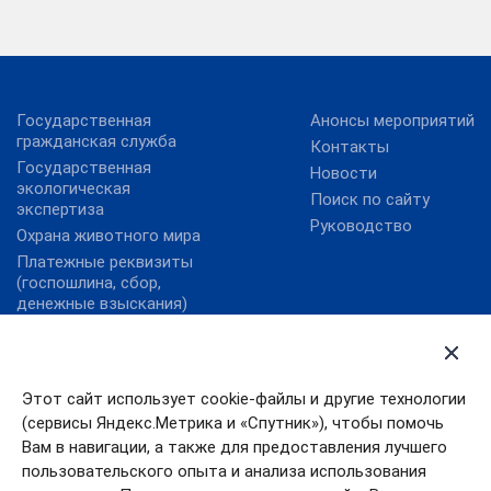
Государственная
Анонсы мероприятий
гражданская служба
Контакты
Государственная
Новости
экологическая
Поиск по сайту
экспертиза
Руководство
Охрана животного мира
Платежные реквизиты
(госпошлина, сбор,
денежные взыскания)
Государственные услуги
Правительство
Ивановской области
Государственные услуги
Этот сайт использует cookie-файлы и другие технологии
Ивановской области
Правительство РФ
(сервисы Яндекс.Метрика и «Спутник»), чтобы помочь
Правовой портал
Президент РФ
Минюста России
Вам в навигации, а также для предоставления лучшего
пользовательского опыта и анализа использования
Работа в России