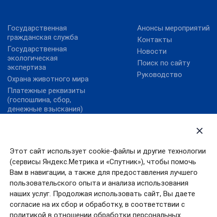
Государственная
Анонсы мероприятий
гражданская служба
Контакты
Государственная
Новости
экологическая
Поиск по сайту
экспертиза
Руководство
Охрана животного мира
Платежные реквизиты
(госпошлина, сбор,
денежные взыскания)
Государственные услуги
Правительство
Ивановской области
Государственные услуги
Этот сайт использует cookie-файлы и другие технологии
Ивановской области
Правительство РФ
(сервисы Яндекс.Метрика и «Спутник»), чтобы помочь
Правовой портал
Президент РФ
Минюста России
Вам в навигации, а также для предоставления лучшего
пользовательского опыта и анализа использования
Работа в России
наших услуг. Продолжая использовать сайт, Вы даете
согласие на их сбор и обработку, в соответствии с
политикой в отношении обработки персональных