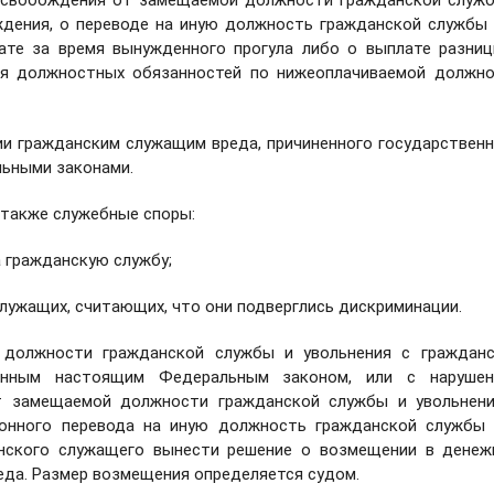
освобождения от замещаемой должности гражданской служ
ждения, о переводе на иную должность гражданской службы
лате за время вынужденного прогула либо о выплате разни
ия должностных обязанностей по нижеоплачиваемой должн
ии гражданским служащим вреда, причиненного государствен
льными законами.
 также служебные споры:
а гражданскую службу;
служащих, считающих, что они подверглись дискриминации.
 должности гражданской службы и увольнения с гражданс
енным настоящим Федеральным законом, или с нарушен
т замещаемой должности гражданской службы и увольнени
конного перевода на иную должность гражданской службы
анского служащего вынести решение о возмещении в дене
еда. Размер возмещения определяется судом.