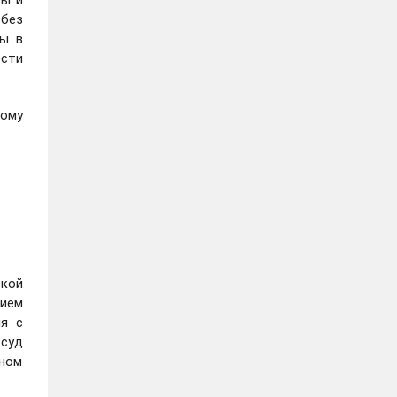
бы и
 без
цы в
ости
ному
кой
ием
я с
 суд
жном