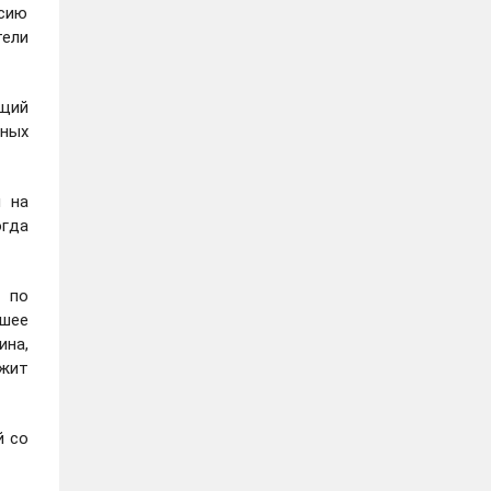
ссию
тели
ащий
нных
й на
огда
я по
вшее
на,
жит
й со