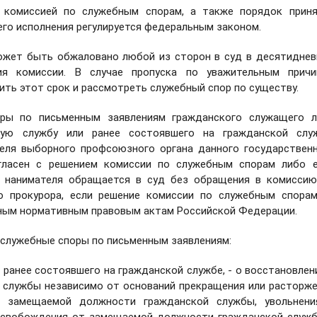
 комиссией по служебным спорам, а также порядок приня
его исполнения регулируется федеральным законом.
ожет быть обжаловано любой из сторон в суд в десятидне
я комиссии. В случае пропуска по уважительным причи
ить этот срок и рассмотреть служебный спор по существу.
оры по письменным заявлениям гражданского служащего л
кую службу или ранее состоявшего на гражданской служ
теля выборного профсоюзного органа данного государствен
огласен с решением комиссии по служебным спорам либо 
ь нанимателя обращается в суд без обращения в комисси
ю прокурора, если решение комиссии по служебным спора
ным нормативным правовым актам Российской Федерации.
 служебные споры по письменным заявлениям:
 ранее состоявшего на гражданской службе, - о восстановлен
 службы независимо от оснований прекращения или расторж
т замещаемой должности гражданской службы, увольнени