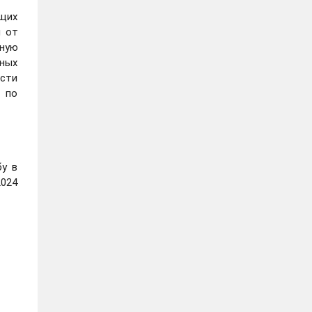
ащих
м от
ную
жных
ости
 по
бу в
2024