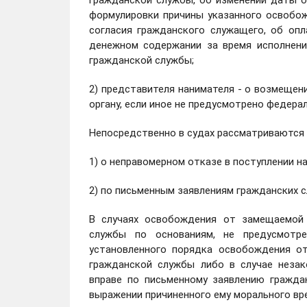
гражданской службы, об изменении даты 
формулировки причины указанного освобо
согласия гражданского служащего, об оп
денежном содержании за время исполнен
гражданской службы;
2) представителя нанимателя - о возмещен
органу, если иное не предусмотрено федера
Непосредственно в судах рассматриваются
1) о неправомерном отказе в поступлении н
2) по письменным заявлениям гражданских 
В случаях освобождения от замещаемой
службы по основаниям, не предусмотр
установленного порядка освобождения о
гражданской службы либо в случае неза
вправе по письменному заявлению гражд
выражении причиненного ему морального вр