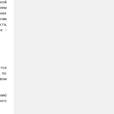
ской
елем
анее
осам
кта,
е -
тся
 по
вом
ам)
ного