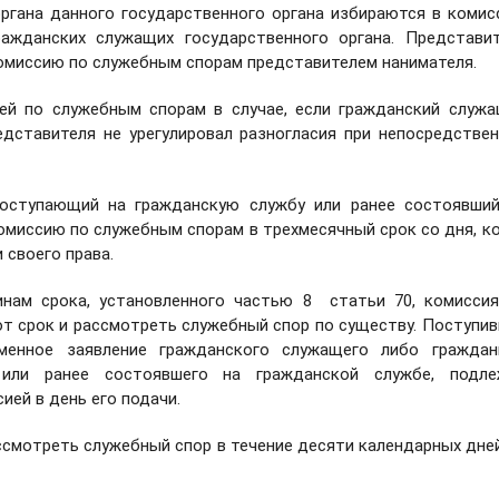
ргана данного государственного органа избираются в коми
ажданских служащих государственного органа. Представи
омиссию по служебным спорам представителем нанимателя.
ей по служебным спорам в случае, если гражданский служ
едставителя не урегулировал разногласия при непосредстве
поступающий на гражданскую службу или ранее состоявши
омиссию по служебным спорам в трехмесячный срок со дня, к
 своего права.
инам срока, установленного частью 8 статьи 70, комисси
т срок и рассмотреть служебный спор по существу. Поступи
енное заявление гражданского служащего либо граждани
или ранее состоявшего на гражданской службе, подле
ией в день его подачи.
смотреть служебный спор в течение десяти календарных дне