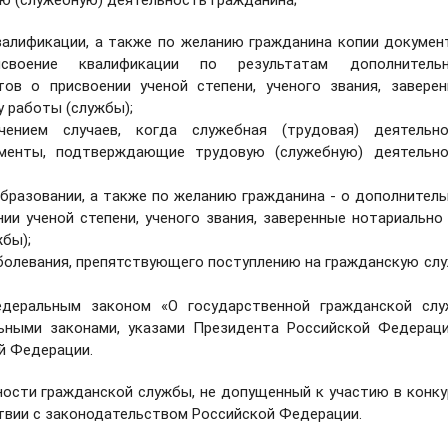
 (служебную) деятельность гражданина;
валификации, а также по желанию гражданина копии докумен
воение квалификации по результатам дополнительн
тов о присвоении ученой степени, ученого звания, завере
у работы (службы);
нием случаев, когда служебная (трудовая) деятельно
ументы, подтверждающие трудовую (служебную) деятельно
бразовании, а также по желанию гражданина - о дополнител
ии ученой степени, ученого звания, заверенные нотариально
бы);
аболевания, препятствующего поступлению на гражданскую сл
едеральным законом «О государственной гражданской слу
ьными законами, указами Президента Российской Федерац
й Федерации.
ости гражданской службы, не допущенный к участию в конку
ствии с законодательством Российской Федерации.