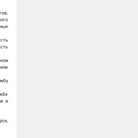
тов,
ого
нные
сть
сть
ьном
 или
ужбу
жбе
ии и
рсе,