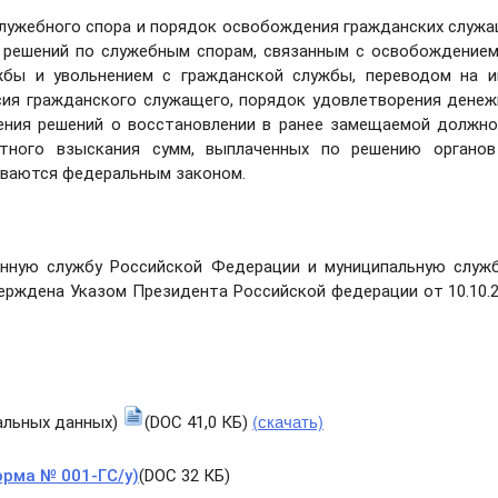
служебного спора и порядок освобождения гражданских служ
я решений по служебным спорам, связанным с освобождение
бы и увольнением с гражданской службы, переводом на и
сия гражданского служащего, порядок удовлетворения дене
нения решений о восстановлении в ранее замещаемой должн
атного взыскания сумм, выплаченных по решению органов
иваются федеральным законом.
венную службу Российской Федерации и муниципальную служ
ерждена Указом Президента Российской федерации от 10.10.
(скачать)
нальных данных)
(DOC 41,0 КБ)
орма № 001-ГС/у)
(DOC 32 КБ)