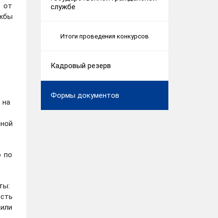
Ф от
службе
ужбы
Итоги проведения конкурсов
Кадровый резерв
Формы документов
е на
нной
о по
ты:
сть
 или