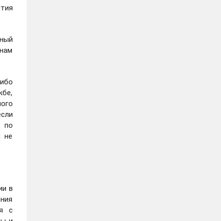
тия
вный
нам
ибо
бе,
ного
если
ю по
м не
ии в
ения
я с