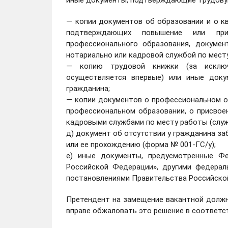
иные документы, подтверждающие трудовую
— копии документов об образовании и о к
подтверждающих повышение или прис
профессионального образования, докумен
нотариально или кадровой службой по мест
— копию трудовой книжки (за исключе
осуществляется впервые) или иные док
гражданина;
— копии документов о профессиональном о
профессиональном образовании, о присвоен
кадровыми службами по месту работы (служ
д) документ об отсутствии у гражданина з
или ее прохождению (форма № 001-ГС/у);
е) иные документы, предусмотренные Ф
Российской Федерации», другими федерал
постановлениями Правительства Российско
Претендент на замещение вакантной должн
вправе обжаловать это решение в соответ