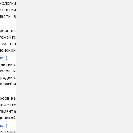
кологии
кологии
ласти в
рсов на
таменте
тамента
данской
ее).
кантных
урсов и
иродных
 службы
рсов на
таменте
тамента
данской
ее).
мещение