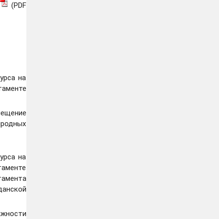
(PDF
урса на
таменте
ещение
иродных
урса на
таменте
тамента
данской
лжности