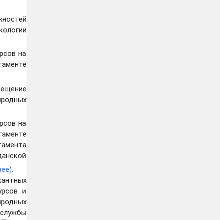
жностей
кологии
рсов на
таменте
ещение
иродных
рсов на
таменте
тамента
данской
ее).
кантных
урсов и
иродных
 службы