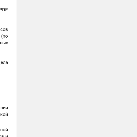
(PDF
рсов
 (по
чных
ела
ении
кой
тной
ов и