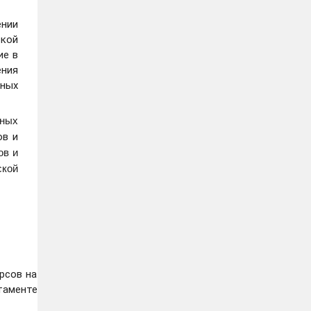
ении
кой
ие в
ения
ных
тных
ов и
ов и
ской
рсов на
таменте