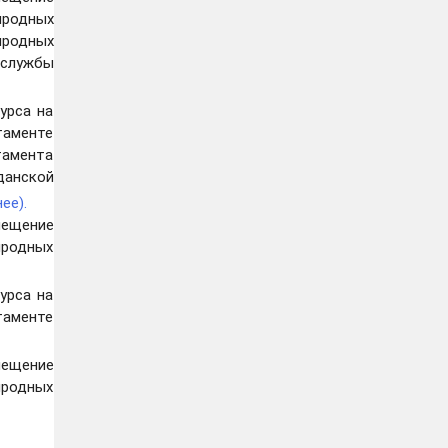
иродных
иродных
 службы
урса на
таменте
тамента
данской
ее).
мещение
иродных
урса на
таменте
ещение
иродных