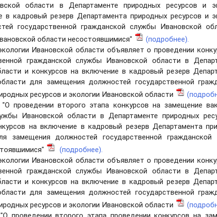
вской области в Департаменте природных ресурсов и э
е в кадровый резерв Департамента природных ресурсов и э
тей государственной гражданской службы Ивановской об
Ивановской области несостоявшимися"
(подробнее).
 экологии Ивановской области объявляет о проведении конку
венной гражданской службы Ивановской области в Депар
бласти и конкурсов на включение в кадровый резерв Депар
области для замещения должностей государственной граж
иродных ресурсов и экологии Ивановской области
(подробн
 "О проведении второго этапа конкурсов на замещение ва
лужбы Ивановской области в Департаменте природных рес
нкурсов на включение в кадровый резерв Департамента пр
ля замещения должностей государственной гражданской
стоявшимися"
(подробнее).
 экологии Ивановской области объявляет о проведении конку
венной гражданской службы Ивановской области в Депар
бласти и конкурсов на включение в кадровый резерв Депар
области для замещения должностей государственной граж
иродных ресурсов и экологии Ивановской области
(подробн
"О проведении второго этапа проведении конкурсов на за