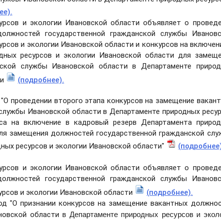
ее).
сурсов и экологии Ивановской области объявляет о провед
должностей государственной гражданской службы Ивановс
рсов и экологии Ивановской области и конкурсов на включен
дных ресурсов и экологии Ивановской области для замещ
нской службы Ивановской области в Департаменте природ
ти
(подробнее).
 "О проведении второго этапа конкурсов на замещение вакан
службы Ивановской области в Департаменте природных ресу
рса на включение в кадровый резерв Департамента приро
для замещения должностей государственной гражданской сл
ных ресурсов и экологии Ивановской области"
(подробнее)
сурсов и экологии Ивановской области объявляет о провед
должностей государственной гражданской службы Ивановс
урсов и экологии Ивановской области
(подробнее).
од "О признании конкурсов на замещение вакантных должно
в Департаменте природных ресурсов и экол
ановской области