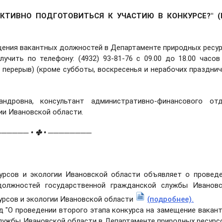
ЕКТИВНО ПОДГОТОВИТЬСЯ К УЧАСТИЮ В КОНКУРСЕ?
" 
ения вакантных должностей в Департаменте природных ресу
чить по телефону: (4932) 93-81-76 с 09.00 до 18.00 часов
в - перерыв) (кроме субботы, воскресенья и нерабочих праздни
дровна, консультант административно-финансового отд
ии Ивановской области.
• ✤ • ────────
сурсов и экологии Ивановской области объявляет о провед
должностей государственной гражданской службы Ивановс
урсов и экологии Ивановской области
(подробнее).
д "О проведении второго этапа конкурса на замещение вакан
лужбы Ивановской области в Департаменте природных ресурс