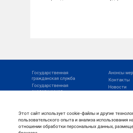
Государственная
Анонсы ме
гражданская служба
Контакты
Государственная
Новости
экологическая
Поиск по с
экспертиза
Руководст
Охрана животного мира
Платежные реквизиты
Этот сайт использует cookie-файлы и другие техноло
(госпошлина, сбор,
пользовательского опыта и анализа использования на
денежные взыскания)
отношении обработки персональных данных, размеще