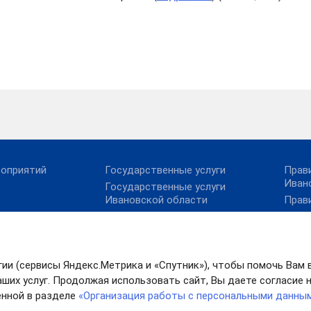
роприятий
Государственные услуги
Прав
Иван
Государственные услуги
Ивановской области
Прав
Правовой портал
През
айту
Минюста России
во
Работа в России
гии (сервисы Яндекс.Метрика и «Спутник»), чтобы помочь Вам 
ших услуг. Продолжая использовать сайт, Вы даете согласие на
нной в разделе
«Организация работы с персональными данны